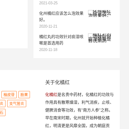
2021-03-25
化州橘红应该怎么泡效果
好。
2020-11-21
橘红丸的功效针对痰湿咳
嗽是首选用药
2020-11-18
关于化橘红
化橘红
是名贵中药材，化橘红的功效与
柚皮苷
胎果
作用具有散寒燥湿，利气消疾，止咳、
炎
支气管炎
健脾消食等功效，有“南方人参”之称。
石
早在南宋时期，化州就开始种植化橘
红，明清更是风靡全国，成为朝庭贡