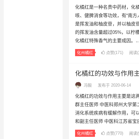
化橘红是一种名贵中药材，化
咳、健脾消食等功效，有“南方
是挥发油和柚皮苷，并以柚皮
的挥发油含量超过05%，以柠
化橘红特殊香气的主要成因。
化州橘红
点赞(
171
)
阅读
(
化橘红的功效与作用
冯毅
发布于 2020-06-14
化橘红的功效与作用主要是这
群主任医师 中医科郑州大学第
消化系统疾病有缓解作用，可
和副主任医师 中医科江苏省宝
化州橘红
点赞(
770
)
阅读
(