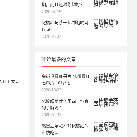
期，而且还越陈越好？
2020-07-15
化橘红与茶一起冲泡喝可
以吗？
2020-06-07
评论最多的文章
金绒毛橘红果片,化州橘红
七爪片.10片/捆
2020-10-22
化橘红是什么东西，你真
的了解吗？
2020-02-01
感冒后咳嗽不好化橘红的
正确吃法