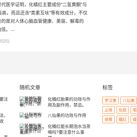
代医学证明，化橘红主要成份“二氢黄酮”与
含量极高，而且还含“类素互呔”等有效成分，不仅
贵的是对人体心脑血管健康、美容、解毒的
独佳。…
8325)
随机文章
标签
要注
化橘红胎果的功效与作
罗汉果
八仙果
用及副作用，禁忌。
止咳
化痰
咽
法，
八仙果的功效与作用
咳嗽
橘红
礞
收
化橘红能长期泡水当茶
喝吗?要注意什么事