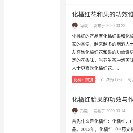
化橘红花和果的功效
冯毅
发布于 2020-03-23
化橘红的产品有化橘红果和化
家的喜爱，越来越多的烟酒人
友咨询化橘红花和果的功效谁
定的花香味，当养生茶冲泡苦
人士更喜欢化橘红花。…
化橘红辨别
点赞(
176
)
阅
化橘红胎果的功效与
冯毅
发布于 2020-03-14
首先什么是化橘红：化橘红，
品。2012年，化橘红（中药