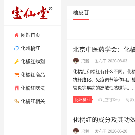
柚皮苷
网站首页
化州橘红
北京中医药学会：化
冯毅
发布于 2020-08-03
化橘红辨别
化橘红和橘红有什么不同，化
化橘红商品
抗纤维化、免疫调节等作用。
管炎等疾病的高敏性咳嗽等。
化橘红吃法
化州橘红
点赞(
136
)
阅读
(
化橘红相关
化橘红的成分及其功
冯毅
发布于 2020-06-20