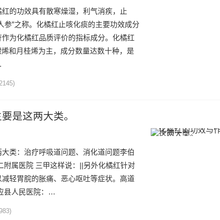
橘红的功效具有散寒燥湿，利气消疾，止
人参”之称。化橘红止咳化痰的主要功效成分
苷作为化橘红品质评价的指标成分。化橘红
檬烯和月桂烯为主，成分数量达数十种，是
…
2145)
主要是这两大类。
两大类：治疗呼吸道问题、消化道问题李伯
二附属医院 三甲这样说：||另外化橘红针对
以减轻胃脘的胀痛、恶心呕吐等症状。高道
应县人民医院：…
983)