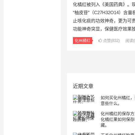
化橘红被列入《美国药典》。现
“柚皮苷”（C27H32O14）
止咳化痰的功效神奇，更为可
功能神奇突显，保健医疗效果
化州橘红
点赞(
832
)
阅读
(
文
章
导
航
近期文章
如何买化州橘红，
意些什么。
化州橘红的保存方
化橘红果如何保存
藏。