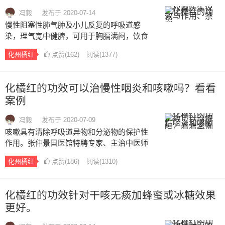
冯毅
发布于 2020-07-14
慢性阻塞性肺气肿及小儿反复的呼吸道感
染，理气宽中健脾，可用于胸膈满闷，饮食
积滞，呕吐逆，脘腹胀痛，食积伤酒等。病
化州橘红
点赞(
162
)
阅读
(1377)
情分析：化橘红主要有止咳化痰，平喘，寒
咳，干咳，支气管炎，哮喘，慢性咽炎，慢
性气管炎，喉痒痰多，胸中痰滞，烟酒过
化橘红的功效可以治慢性咽炎和咳嗽吗？看看
量，饮食积滞、呕恶痞闷，长期胃痛，气
案例
痛，肺痨病，肺结核等都有独特疗效，因上
火导致咳嗽，咽喉肿痛的人士不适宜使用化
冯毅
发布于 2020-07-09
州橘红，尽量避免辛辣的饮食，一方面为了
咳嗽具有清除呼吸道异物和分泌物的保护性
防止刺激咽喉，另一方面避免上火。…
作用。张仲景国医馆特聘专家、主治中医师
邹敏涛说，慢性咽炎病程相对较长，症状较
化州橘红
点赞(
186
)
阅读
(1310)
顽固，容易反复发作。中医师邹敏涛建议，
普通咳嗽者每次用量3~6克，用开水泡3~5分
钟后服用，可反复泡饮至无味止（干咳或畏
化橘红的功效针对干咳无痰加蜂蜜或冰糖效果
苦味者，可适当加蜂蜜或红糖；…
更好。