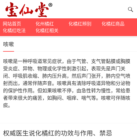
网站首页
化州橘红
化橘红辨别
化橘红商品
化橘红吃法
化橘红相关
咳嗽
咳嗽是一种呼吸道常见症状，由于气管、支气管黏膜或胸膜
受炎症、异物、物理或化学性刺激引起，表现先是声门关
闭、呼吸肌收缩、肺内压升高，然后声门张开，肺内空气喷
射而出，通常伴随声音。咳嗽具有清除呼吸道异物和分泌物
的保护性作用。但如果咳嗽不停，由急性转为慢性，常给患
者带来很大的痛苦，如胸闷、咽痒、喘气等。咳嗽可伴随咳
痰。
权威医生说化橘红的功效与作用、禁忌