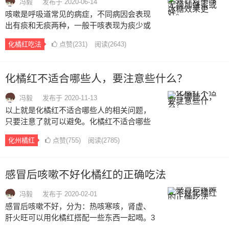
冯毅
发布于 2020-06-14
咳嗽是呼吸道常见的病症，不同病因会表现
出有痰和无痰两种，一般干咳表现为痰少或
者无痰，下面我先了解下什么是干咳。近来
化橘红吃法
点赞(
231
)
阅读
(2643)
有不少媒体对化橘红针对咳嗽都有报导，像
大河报、人民网的《咽干舌燥咳不停，化橘
红可帮忙》对化橘红的功效与作用做了不少
化橘红不适合哪些人，要注意些什么？
报导，例如对于干咳无痰，是这样介绍的：
取化橘红切片3克，用开水冲泡约5分钟后即
冯毅
发布于 2020-11-13
可饮用，可反复冲泡3~5次，直至变得无味为
以上就是化橘红不适合哪些人的相关问题，
止，加蜂蜜或冰糖对治疗干咳无痰的效果更
只要注意了就可以避免。化橘红不适合哪些
好。…
人。化橘红不适合哪些人。化橘红不适合哪
化州橘红
点赞(
755
)
阅读
(2785)
些人。事实上，很多地方都说到化橘红适合
所有人群，这当然是对于一个健康的人来说
的。对于一些文章说，有黄痰白痰的人不适
感冒后咳嗽不好化橘红的正确吃法
合化橘红，其实表达不正确，有黄痰的人才
不适合化橘红，黄痰很多时候表示是肺热。
冯毅
发布于 2020-02-01
…
感冒后咳嗽不好，分为：热咳寒咳，肾虚、
肝火旺可以用化橘红搭配一些东西一起喝。3
天后，痰变稀变白，易咳出，单独泡饮化橘