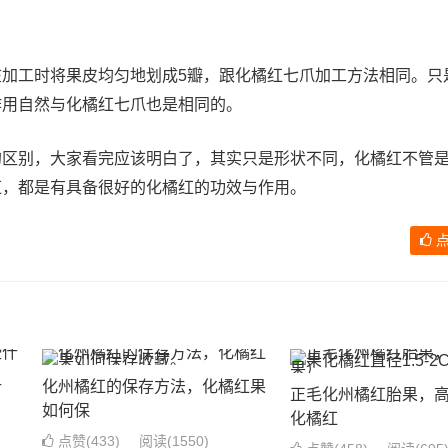
在加工时将果皮均匀地划成5瓣，跟化橘红七爪加工方法相同。只
作用自然与化橘红七爪也是相同的。
的区别，大家看完应该明白了，其实只是形状不同，化橘红不管
红，都是有具备很好的化橘红的功效与作用。
点
什
化州橘红的保存方法，化橘红果
正毛化州橘红胎果，
如何保
化橘红
点赞(
433
)
阅读
(1550)