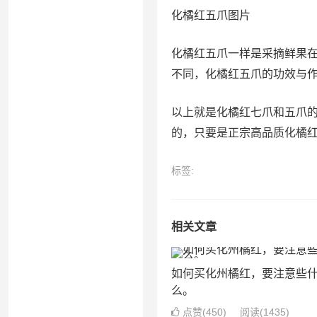
化橘红五爪图片
化橘红五爪一样是采摘鲜果
不同，化橘红五爪的功效与
以上就是化橘红七爪和五爪
的，只要是正宗高品质化橘
文
标签:
章
导
相关文章
航
如何买化州橘红，要注意些
么。
点赞(
450
)
阅读
(1435)