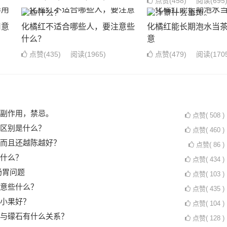
点赞(
458
)
阅读
(695
用意
化橘红不适合哪些人，要注意些
化橘红能长期泡水当茶
什么？
意
点赞(
435
)
阅读
(1965)
点赞(
479
)
阅读
(170
副作用，禁忌。
点赞(
508
)
区别是什么？
点赞(
460
)
而且还越陈越好？
点赞(
86
)
什么？
点赞(
434
)
肠胃问题
点赞(
103
)
意些什么？
点赞(
435
)
小果好？
点赞(
104
)
与礞石有什么关系？
点赞(
128
)