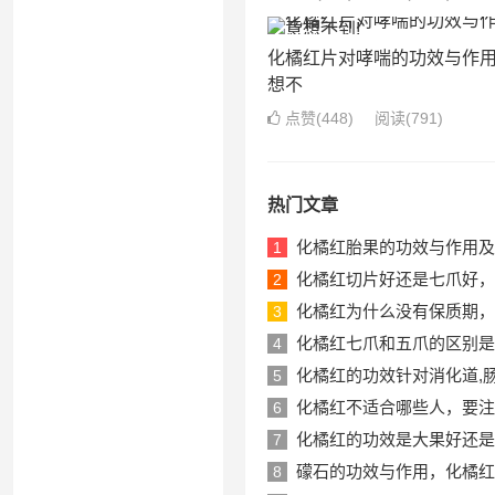
化橘红片对哮喘的功效与作
想不
点赞(
448
)
阅读
(791)
热门文章
化橘红胎果的功效与作用及
1
化橘红切片好还是七爪好，
2
化橘红为什么没有保质期，
3
化橘红七爪和五爪的区别是
4
化橘红的功效针对消化道,
5
化橘红不适合哪些人，要注
6
化橘红的功效是大果好还是
7
礞石的功效与作用，化橘红
8