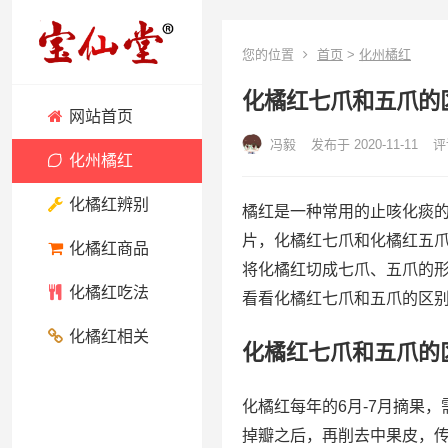
您的位置
首页
>
化州橘红
化橘红七爪和五爪的
网站首页
冯毅
发布于 2020-11-11
评
化州橘红
化橘红辨别
橘红是一种常用的止咳化痰
片，化橘红七爪和化橘红五
化橘红商品
将化橘红切成七爪、五爪的
化橘红吃法
看看化橘红七爪和五爪的区
化橘红相关
化橘红七爪和五爪的
化橘红每年的6月-7月摘果
掉瓣之后，再削去中果皮，