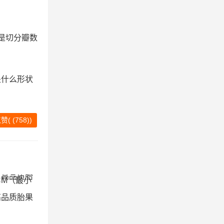
是切分瓣数
是什么形状
赞(
(
758)
)
高品质胎果