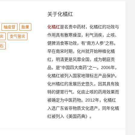
关于化橘红
化橘红
是名贵中药材，化橘红的功效与
柚皮苷
胎果
作用具有散寒燥湿，利气消疾，止咳、
炎
支气管炎
健脾消食等功效，有“南方人参”之称。
石
早在南宋时期，化州就开始种植化橘
红，明清更是风靡全国，成为朝庭贡
品，是“中国四大南药”之一。2006年，
化橘红被列入国家地理标志产品保护。
化州橘红的发展历史悠久，因其具有独
特的健胃行气、化痰止咳的药用效果而
被确定为中医药物。2012年，化橘红
入选广东省非物质文化遗产，同年化橘
红被列入《美国药典》。