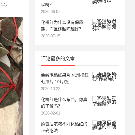
以吗？
压平。
2020-06-07
化橘红为什么没有保质
期，而且还越陈越好？
2020-07-15
评论最多的文章
金绒毛橘红果片,化州橘红
七爪片.10片/捆
2020-10-22
化橘红是什么东西，你真
的了解吗？
2020-02-01
感冒后咳嗽不好化橘红的
正确吃法