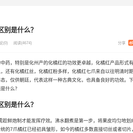
区别是什么？
论(
0)
阅读
(
4674)
的中药，特别是化州产的化橘红的功效更卓越，化橘红产品形式
爪，还有化橘红丝，化橘红粉多样，化橘红七爪来自以往明清时
形态，仅供朝廷，代表这样一种古典文化，也具备良好的功效。
别是什么？
区别是什么？
，需趁鲜炮制才能发挥疗效。沸水翻煮是第一步，将果皮均匀地划
传统的7爪橘红已经初具皱形，如今的橘红多数直接切丝或者切片