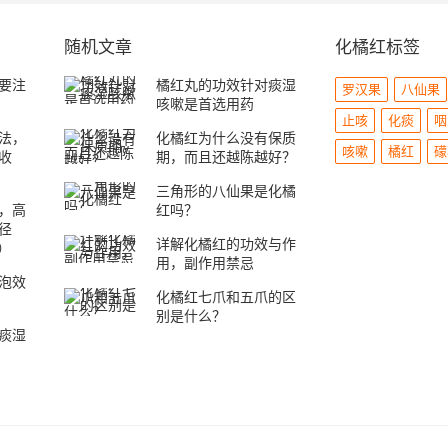
随机文章
化橘红标签
要注
橘红丸的功效针对痰湿
罗汉果
八仙果
咳嗽是首选用药
止咳
化痰
咽
法，
化橘红为什么没有保质
咳嗽
橘红
礞
收
期，而且还越陈越好？
三角形的八仙果是化橘
，高
红吗？
径
详解化橘红的功效与作
果）
用，副作用禁忌
泡效
化橘红七爪和五爪的区
别是什么？
痰湿