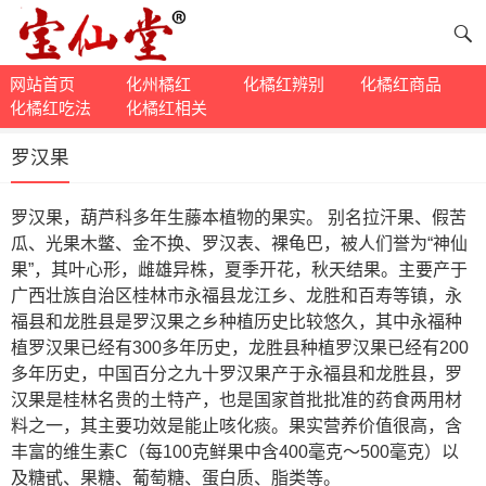
网站首页
化州橘红
化橘红辨别
化橘红商品
化橘红吃法
化橘红相关
罗汉果
罗汉果，葫芦科多年生藤本植物的果实。 别名拉汗果、假苦
瓜、光果木鳖、金不换、罗汉表、裸龟巴，被人们誉为“神仙
果”，其叶心形，雌雄异株，夏季开花，秋天结果。主要产于
广西壮族自治区桂林市永福县龙江乡、龙胜和百寿等镇，永
福县和龙胜县是罗汉果之乡种植历史比较悠久，其中永福种
植罗汉果已经有300多年历史，龙胜县种植罗汉果已经有200
多年历史，中国百分之九十罗汉果产于永福县和龙胜县，罗
汉果是桂林名贵的土特产，也是国家首批批准的药食两用材
料之一，其主要功效是能止咳化痰。果实营养价值很高，含
丰富的维生素C（每100克鲜果中含400毫克～500毫克）以
及糖甙、果糖、葡萄糖、蛋白质、脂类等。