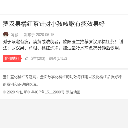
罗汉果橘红茶针对小孩咳嗽有痰效果好
冯毅
发布于 2020-06-15
对于咳嗽有痰，痰黄或浓稠者，欧阳医生推荐罗汉果橘红茶！制
法：罗汉果、芦根、橘红洗净，加适量冷水煎煮25分钟后饮用。
制法：罗汉果、芦根、橘红洗净，加适量冷水煎煮25分钟后饮
化州橘红
点赞(
203
)
阅读
(1412)
用。制法：罗汉果、芦根、橘红洗净，加适量冷水煎煮25分钟后
饮用。…
文
宝仙堂
化橘红
专题网，全面分享
化橘红的功效与作用
以及化橘红品质好坏
章
的辨别和正确的吃法。
导
© 2020
宝仙堂®
粤ICP备15112900号
网站地图
航