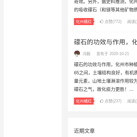
奇效。另外，据史料推测，化
的吸收礞石（和镁等其他矿物
化州橘红
点赞(
772
)
阅读
(
礞石的功效与作用，
冯毅
发布于 2020-10-21
礞石的功效与作用，化州市种植
65之间，土壤结构良好，有机质
量元素，山地土壤淋溶作用较
礞石之气，故化痰力更胜！…
化州橘红
点赞(
237
)
阅读
(
文
章
近期文章
导