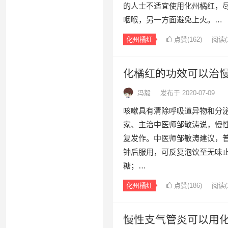
的人士不适宜使用化州橘红，
咽喉，另一方面避免上火。…
化州橘红
点赞(
162
)
阅读
(
化橘红的功效可以治
冯毅
发布于 2020-07-09
咳嗽具有清除呼吸道异物和分
家、主治中医师邹敏涛说，慢
复发作。中医师邹敏涛建议，普
钟后服用，可反复泡饮至无味
糖；…
化州橘红
点赞(
186
)
阅读
(
慢性支气管炎可以用