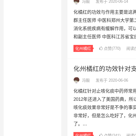
冯毅
发布于 2020-06-14
化橘红的功效与作用主要是这
群主任医师 中医科郑州大学第
消化系统疾病有缓解作用，可
和副主任医师 中医科江苏省宝
化州橘红
点赞(
770
)
阅读
(
化州橘红的功效针对支
冯毅
发布于 2020-06-06
化橘红针对止咳化痰中药师常
2012年还进入了美国药典，
咳化痰效果非常好是不争的事
非常好，但是怎么吃好了，化
了。…
化州橘红
点赞(
241
)
阅读
(