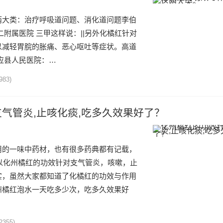
两大类：治疗呼吸道问题、消化道问题李伯
二附属医院 三甲这样说：||另外化橘红针对
以减轻胃脘的胀痛、恶心呕吐等症状。高道
应县人民医院：…
983)
气管炎,止咳化痰,吃多久效果好了？
用的一味中药材，也有很多药典都有记载，
所以化州橘红的功效针对支气管炎，咳嗽，止
实，虽然大家都知道了化橘红的功效与作用
州橘红泡水一天吃多少次，吃多久效果好
2355)