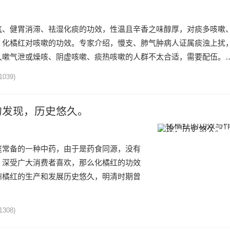
气、健胃消滞、祛湿化痰的功效，性温且辛香之味醇厚，对痰多咳嗽
：化橘红对咳嗽的功效。专家介绍，慢支、肺气肿病人证属痰浊上扰
久嗽气泄或燥咳、阴虚咳嗽、痰热咳嗽的人群不太合适，需要配伍。
1039)
的发现，历史悠久。
庭常备的一种中药，由于是药食同源，没有
，深受广大消费者喜欢，那么化橘红的功效
州橘红的生产和发展历史悠久，明清时期曾
1308)