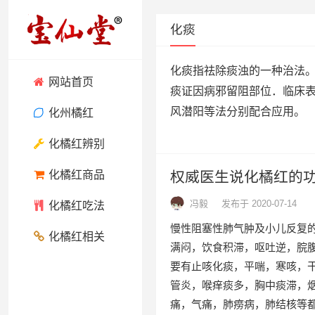
化痰
化痰指祛除痰浊的一种治法。
网站首页
痰证因病邪留阻部位．临床
风潜阳等法分别配合应用。
化州橘红
化橘红辨别
化橘红商品
权威医生说化橘红的
冯毅
发布于 2020-07-14
化橘红吃法
慢性阻塞性肺气肿及小儿反复
化橘红相关
满闷，饮食积滞，呕吐逆，脘
要有止咳化痰，平喘，寒咳，
管炎，喉痒痰多，胸中痰滞，
痛，气痛，肺痨病，肺结核等