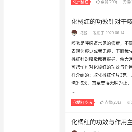
化州橘红
点赞(
209
)
阅读
(
化橘红的功效针对干
冯毅
发布于 2020-06-14
咳嗽是呼吸道常见的病症，不
表现为痰少或者无痰，下面我
橘红针对咳嗽都有报导，像大
可帮忙》对化橘红的功效与作
样介绍的：取化橘红切片3克，
泡3~5次，直至变得无味为止
…
化橘红吃法
点赞(
231
)
阅
化橘红的功效与作用