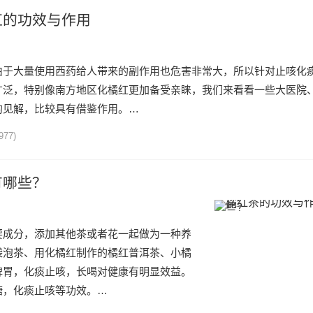
红的功效与作用
由于大量使用西药给人带来的副作用也危害非常大，所以针对止咳化
广泛，特别像南方地区化橘红更加备受亲睐，我们来看看一些大医院
的见解，比较具有借鉴作用。…
977)
有哪些？
要成分，添加其他茶或者花一起做为一种养
袋泡茶、用化橘红制作的橘红普洱茶、小橘
脾胃，化痰止咳，长喝对健康有明显效益。
糖，化痰止咳等功效。…