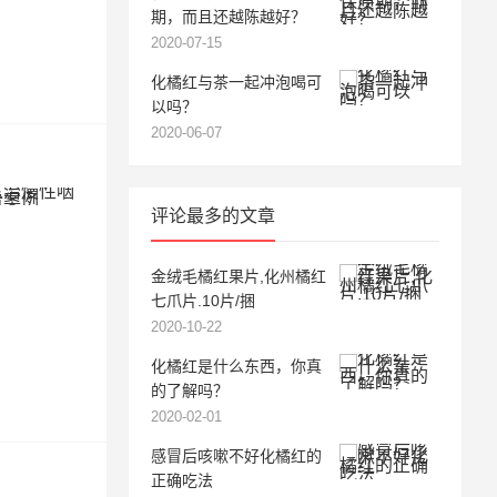
期，而且还越陈越好？
2020-07-15
化橘红与茶一起冲泡喝可
以吗？
2020-06-07
评论最多的文章
金绒毛橘红果片,化州橘红
七爪片.10片/捆
2020-10-22
化橘红是什么东西，你真
的了解吗？
2020-02-01
感冒后咳嗽不好化橘红的
正确吃法