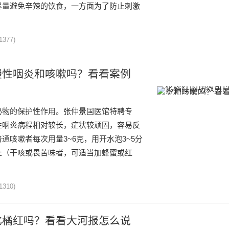
尽量避免辛辣的饮食，一方面为了防止刺激
1377)
慢性咽炎和咳嗽吗？看看案例
泌物的保护性作用。张仲景国医馆特聘专
性咽炎病程相对较长，症状较顽固，容易反
通咳嗽者每次用量3~6克，用开水泡3~5分
止（干咳或畏苦味者，可适当加蜂蜜或红
1310)
化橘红吗？看看大河报怎么说