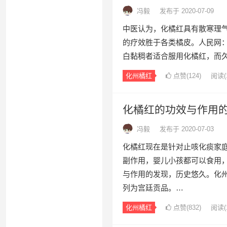
冯毅
发布于 2020-07-09
中医认为，化橘红具有散寒理
的疗效胜于各类橘皮。人民网
白黏稠者适合服用化橘红，而
化州橘红
点赞(
124
)
阅读
(
化橘红的功效与作用
冯毅
发布于 2020-07-03
化橘红现在是针对止咳化痰家
副作用，婴儿小孩都可以食用
与作用的发现，历史悠久。化
列为宫廷贡品。…
化州橘红
点赞(
832
)
阅读
(