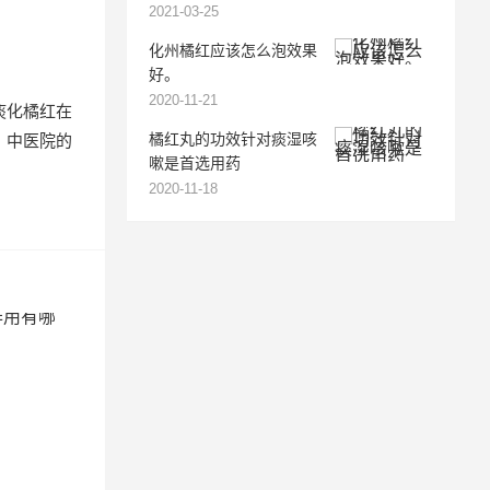
2021-03-25
化州橘红应该怎么泡效果
好。
2020-11-21
痰化橘红在
橘红丸的功效针对痰湿咳
、中医院的
嗽是首选用药
2020-11-18