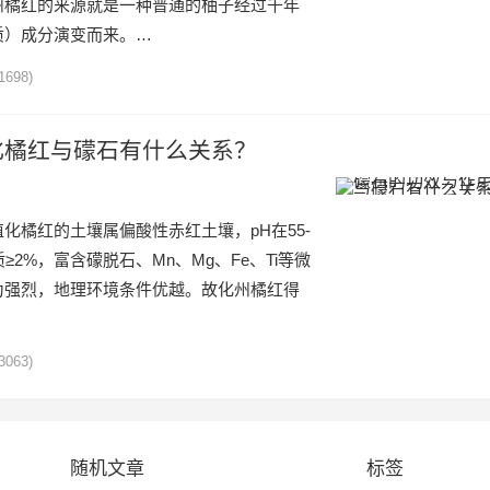
州橘红的来源就是一种普通的柚子经过千年
质）成分演变而来。…
1698)
化橘红与礞石有什么关系？
化橘红的土壤属偏酸性赤红土壤，pH在55-
≥2%，富含礞脱石、Mn、Mg、Fe、Ti等微
为强烈，地理环境条件优越。故化州橘红得
3063)
随机文章
标签