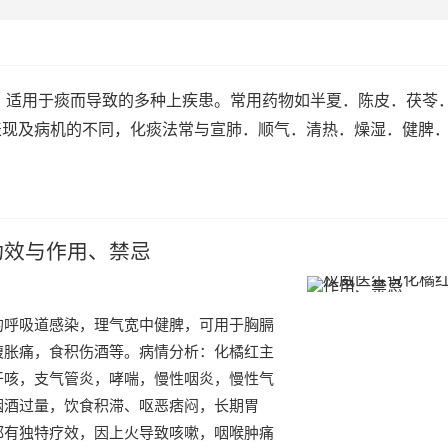
 适用于痰而导致的多种上疾患。常用药物如半夏．陈皮．茯苓
表现及病机的不同，化痰法常与宣肺．顺气．清热．燥湿．健脾
功效与作用、禁忌
的呼吸道感染，理气宽中健脾，可用于胸膈
腹胀痛，食积伤酒等。病情分析：化橘红主
干咳，支气管炎，哮喘，慢性咽炎，慢性气
烟酒过量，饮食积滞、呕恶痞闷，长期胃
都有独特疗效，因上火导致咳嗽，咽喉肿痛