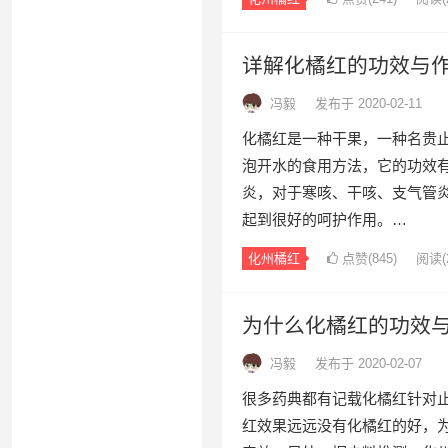
详解化橘红的功效与
冯毅
发布于 2020-02-11
化橘红是一种干果，一种名贵
泡开水的食用方法，它的功效
炎，对于寒咳、干咳、支气管
起到很好的呵护作用。…
化州橘红
点赞(
845
)
阅读
(
为什么化橘红的功效
冯毅
发布于 2020-02-07
很多药典都有记载化橘红针对
红效果远远没有化橘红的好，