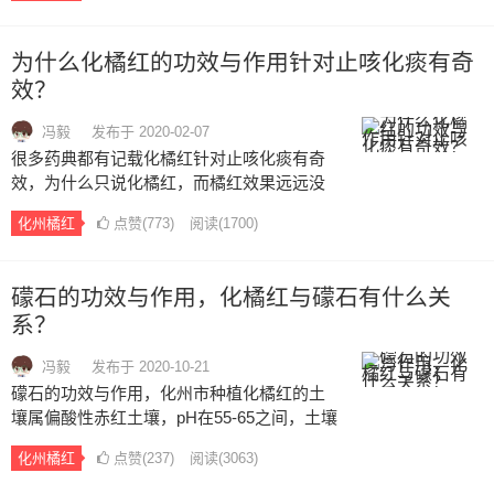
炎、哮喘、咽炎的情况非常适合，对呼吸道
起到很好的呵护作用。…
为什么化橘红的功效与作用针对止咳化痰有奇
效？
冯毅
发布于 2020-02-07
很多药典都有记载化橘红针对止咳化痰有奇
效，为什么只说化橘红，而橘红效果远远没
有化橘红的好，为什么化橘红的功效与作用
化州橘红
点赞(
773
)
阅读
(1700)
针对止咳化痰有奇效。另外，据史料推测，
化州橘红的来源就是一种普通的柚子经过千
年的吸收礞石（和镁等其他矿物质）成分演
礞石的功效与作用，化橘红与礞石有什么关
变而来。…
系？
冯毅
发布于 2020-10-21
礞石的功效与作用，化州市种植化橘红的土
壤属偏酸性赤红土壤，pH在55-65之间，土壤
结构良好，有机质≥2%，富含礞脱石、Mn、
化州橘红
点赞(
237
)
阅读
(3063)
Mg、Fe、Ti等微量元素，山地土壤淋溶作用
较为强烈，地理环境条件优越。故化州橘红