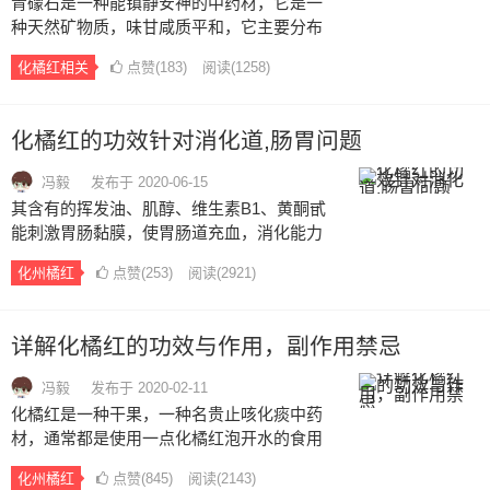
青礞石是一种能镇静安神的中药材，它是一
种天然矿物质，味甘咸质平和，它主要分布
于江苏、浙江、河南、湖北、湖南、四川等
化橘红相关
点赞(
183
)
阅读
(1258)
地，主要成分为镁、铝、铁、硅酸及结晶
水，为一种形似云母的含水硅酸盐矿物。青
礞石的功效与作用是治疗人类咳嗽气喘的常
化橘红的功效针对消化道,肠胃问题
用药，它味咸能软坚，也消痰化气滋养肺
阴，对人类的咳嗽，痰多气喘以及呼吸困难
冯毅
发布于 2020-06-15
等，这都有明显治疗作用，在治疗时可以把
其含有的挥发油、肌醇、维生素B1、黄酮甙
它与沉香和黄芪以及大黄等中药材，搭配在
能刺激胃肠黏膜，使胃肠道充血，消化能力
一起服用，这种方法对人类的习惯性便秘还
增强，能有效地治疗吃寒凉食物过多而引起
有明显治疗作用。…
化州橘红
点赞(
253
)
阅读
(2921)
的腹胀、腹痛、腹泻、呕吐等。化橘红果富
含的发挥油、它对胃肠道有温和的刺激，有
利于胃肠积气的排出，并能促进胃液的分
详解化橘红的功效与作用，副作用禁忌
泌，有助于消化。…
冯毅
发布于 2020-02-11
化橘红是一种干果，一种名贵止咳化痰中药
材，通常都是使用一点化橘红泡开水的食用
方法，它的功效有很多，其中最为知名的就
化州橘红
点赞(
845
)
阅读
(2143)
是止咳化痰抗炎，对于寒咳、干咳、支气管