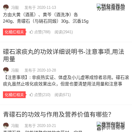
冯毅
发布于 2020-11-13
方由大黄（酒蒸）、黄芩（酒洗净）各
240g、青礞石（与硝石同煅）30g、沉香15g
组成。青礞石燥悍重坠，可以除其湿之本，
化橘红相关
点赞(
788
)
阅读
(2941)
扫其胃肠曲折之处，使秽浊不得腻滞而少
留，攻逐陈积伏腻之老痰，故名滚痰丸。治
痰先顺气，故以沉香纳气归肾，又能疏通肠
礞石滚痰丸的功效详细说明书-注意事项,用法
胃之滞，肾气流通，则水垢不留，而痰不再
用量
作，且使青礞石不粘着于肠，二黄不伤及
胃，一举而三得。…
冯毅
发布于 2020-10-28
【注意事项】: 非痰热实证、体虚及小儿虚寒成惊者忌用。礞石滚
痰丸虽然止咳化痰效果出众，但是也要清楚用法用量和注意事
项，这样才能避免礞石滚痰丸带来不好的一面，更好的发挥礞石
化橘红相关
点赞(
210
)
阅读
(671)
滚痰丸的功效与作用。礞石滚痰丸虽然止咳化痰效果出众，但是
也要清楚用法用量和注意事项，这样才能避免礞石滚痰丸带来不
好的一面，更好的发挥礞石滚痰丸的功效与作用。…
青礞石的功效与作用及营养价值有哪些？
冯毅
发布于 2020-10-21