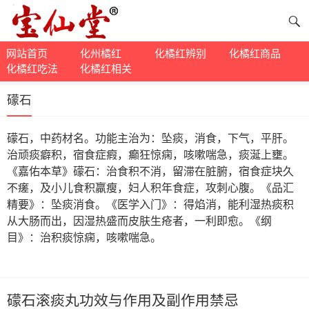
网站首页
化州橘红
化橘红辨别
化橘红商品
化橘红吃法
化橘红相关
礞石
礞石，中药材名。功能主治为：坠痰，消食，下气，平肝。
治顽痰癖积，宿食症瘕，癫狂惊痫，咳嗽喘急，痰涎上壅。
《嘉佑本草》礞石：治食积不消，留滞在脏腑，宿食症块久
不瘥，及小儿食积羸瘦，妇人积年食症，攻刺心腹。《品汇
精要》：坠痰消食。《医学入门》：得焰消，能利湿热痰积
从大肠而出，因湿热盛而皮肤生疮者，一利即愈。《纲
目》：治积痰惊痫，咳嗽喘急。
礞石滚痰丸功效与作用及副作用禁忌