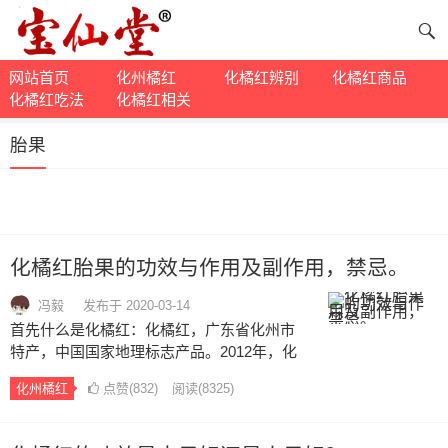
网站首页
化州橘红
化橘红辨别
化橘红商品
化橘红吃法
化橘红相关
胎果
化橘红胎果的功效与作用及副作用，禁忌。
冯毅
发布于 2020-03-14
首先什么是化橘红：化橘红，广东省化州市
特产，中国国家地理标志产品。2012年，化
橘红（中药文化）入选广东省非物质文化遗
化州橘红
点赞(
832
)
阅读
(8325)
产项目，同年化橘红被列入《美国药典》。
现代医学证明，化橘红主要成份“二氢黄酮”与
“柚皮苷”（C27H32O14）含量极高，而且还