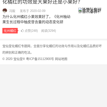
化橘红的功效是大果好还是小果好？
含“类素互呔”等有效成分，不仅止咳化痰的功
效神奇，更为可贵的是对人体心脑血管健
冯毅
发布于 2020-02-09
康、美容、解毒的功能神奇突显，保健医疗
为什么化州橘红小果效果好了，《化州柚幼
效果独佳。…
果生长过程中柚皮苷含量的动态变化研
究》：随着化州柚幼果直径的增大,其柚皮苷
化州橘红
点赞(
248
)
阅读
(3294)
百分含量呈下降趋势也就是说化橘红果子长
的越大，有效的营养成份慢慢的减少，成份
文
的流失，内部的结构也变的疏松，成海棉
宝仙堂
化橘红
专题网，全面分享
化橘红的功效与作用
以及化橘红品质好坏
状，化橘红小果有效成份含量高，内部结构
章
的辨别和正确的吃法。
密实，密度大。…
导
© 2020
宝仙堂®
粤ICP备15112900号
网站地图
航