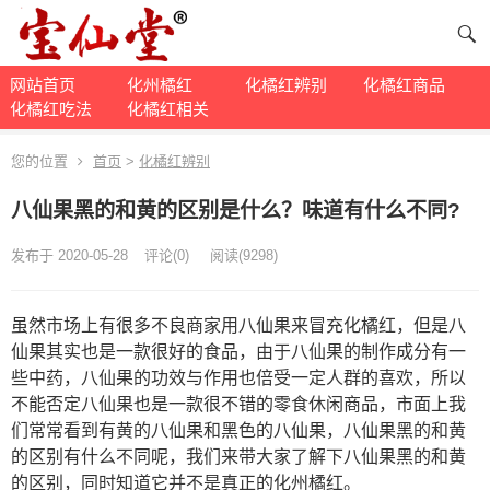
网站首页
化州橘红
化橘红辨别
化橘红商品
化橘红吃法
化橘红相关
您的位置
首页
>
化橘红辨别
八仙果黑的和黄的区别是什么？味道有什么不同?
发布于 2020-05-28
评论(
0)
阅读
(
9298)
虽然市场上有很多不良商家用八仙果来冒充化橘红，但是八
仙果其实也是一款很好的食品，由于八仙果的制作成分有一
些中药，八仙果的功效与作用也倍受一定人群的喜欢，所以
不能否定八仙果也是一款很不错的零食休闲商品，市面上我
们常常看到有黄的八仙果和黑色的八仙果，八仙果黑的和黄
的区别有什么不同呢，我们来带大家了解下八仙果黑的和黄
的区别，同时知道它并不是真正的化州橘红。