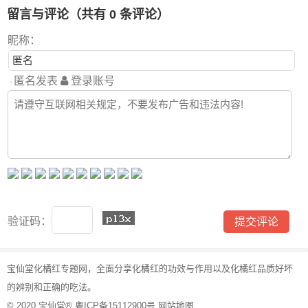
留言与评论（共有
0
条评论）
昵称：
匿名发表
登录账号
验证码：
宝仙堂
化橘红
专题网，全面分享
化橘红的功效与作用
以及化橘红品质好坏
的辨别和正确的吃法。
© 2020
宝仙堂®
粤ICP备15112900号
网站地图