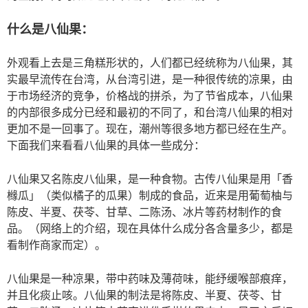
什么是八仙果：
外观看上去是三角糕形状的，人们都已经统称为八仙果，其
实最早流传在台湾，从台湾引进，是一种很传统的凉果，由
于市场经济的竞争，价格战的拼杀，为了节省成本，八仙果
的内部很多成分已经和最初的不同了，和台湾八仙果的相对
更加不是一回事了。现在，潮州等很多地方都已经在生产。
下面我们来看看八仙果的具体一些成分：
八仙果又名陈皮八仙果，是一种食物。古传八仙果是用「香
橼瓜」（类似橘子的瓜果）制成的食品，近来是用葡萄柚与
陈皮、半夏、茯苓、甘草、二陈汤、冰片等药材制作的食
品。（网络上的介绍，现在具体什么成分各含量多少，都是
看制作商家而定）。
八仙果是一种凉果，带中药味及薄荷味，能纾缓喉部痕痒，
并且化痰止咳。八仙果的制法是将陈皮、半夏、茯苓、甘