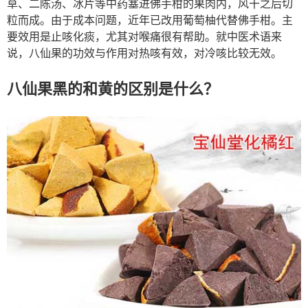
草、二陈汤、冰片等中药塞进佛手柑的果肉内，风干之后切
粒而成。由于成本问题，近年已改用葡萄柚代替佛手柑。主
要效用是止咳化痰，尤其对喉痛很有帮助。就中医术语来
说，八仙果的功效与作用对热咳有效，对冷咳比较无效。
八仙果黑的和黄的区别是什么？