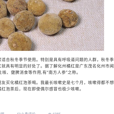
常适合秋冬季节使用。特别是具有呼吸道问题的人群，秋冬季
红就具有明显的好处了。据了解化州橘红是广东茂名化州市闻
止咳、健脾消食等作用,有“南方人参”之称。
朋友买化橘红泡茶喝。我最长咳嗽史是七个月，咳嗽得都不想
橘红泡茶后，现在即使偶尔感冒也极少咳嗽。
海报
0 条评论
6085