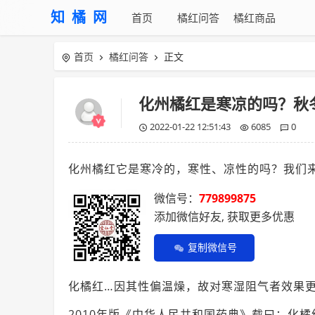
知橘网
首页
橘红问答
橘红商品
首页
橘红问答
正文
化州橘红是寒凉的吗？秋
2022-01-22 12:51:43
6085
0
化州橘红它是寒冷的，寒性、凉性的吗？我们
微信号：
779899875
添加微信好友, 获取更多优惠
复制微信号
化橘红…因其性偏温燥，故对寒湿阻气者效果
2010年版《中华人民共和国药典》载曰：化