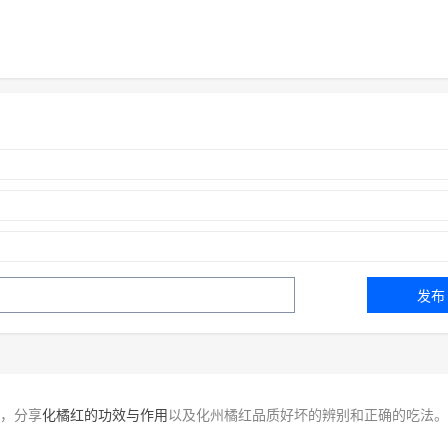
，分享
化橘红的功效与作用
以及化州橘红品质好坏的辨别和正确的吃法。