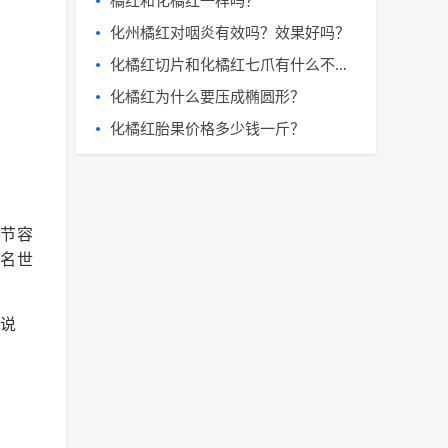
化州橘红对咽炎有效吗？效果好吗？
化橘红切片和化橘红七爪有什么不同。
化橘红为什么要压成椭圆形？
化橘红胎果价格多少钱一斤？
节容
名世
说