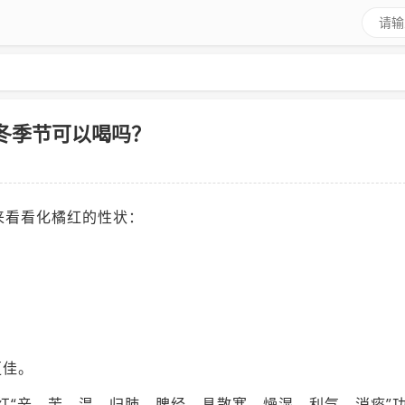
冬季节可以喝吗？
来看看化橘红的性状：
更佳。
橘红“辛、苦、温、归肺、脾经。具散寒、燥湿、利气、消痰”